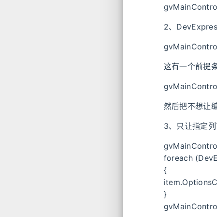
gvMainControl
2、DevExpr
gvMainControl
这有一个前提条
gvMainControl
然后把不想让
3、只让指定
gvMainControl
foreach (Dev
{
item.OptionsC
}
gvMainControl