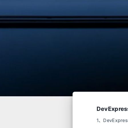
DevExpres
1、DevExpre