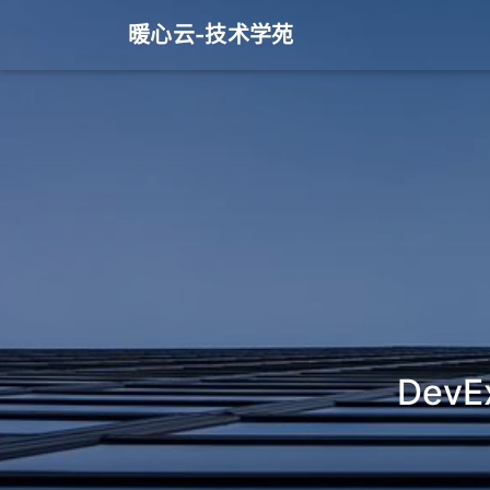
暖心云-技术学苑
DevE