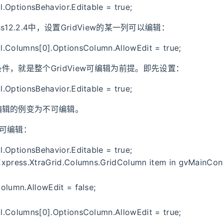
.OptionsBehavior.Editable = true;
ess12.2.4中，设置GridView的某一列可以编辑：
.Columns[0].OptionsColumn.AllowEdit = true;
件，就是整个GridView可编辑为前提。即先设置：
.OptionsBehavior.Editable = true;
编辑的例变为不可编辑。
列可编辑：
.OptionsBehavior.Editable = true;
Express.XtraGrid.Columns.GridColumn item in gvMainCon
olumn.AllowEdit = false;
.Columns[0].OptionsColumn.AllowEdit = true;