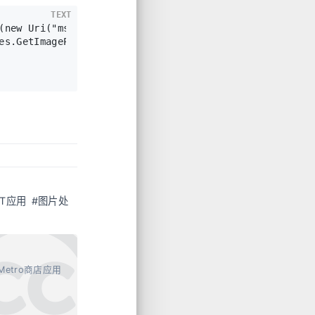
TEXT
(new Uri("ms-appx:///Assets/test.jpg", UriKind.Relativ
es.GetImagePropertiesAsync();

RT应用
#图片处
-RTMetro商店应用