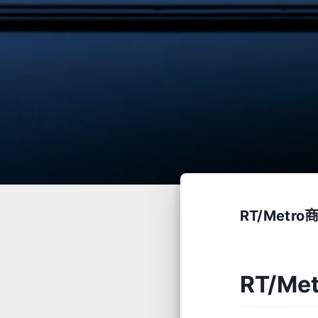
RT/Met
RT/M