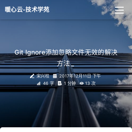
暖心云-技术学苑
Git Ignore添加忽略文件无效的解决
方法
_
宋兴柱
2017年12月11日 下午
46 字
1 分钟
13
次