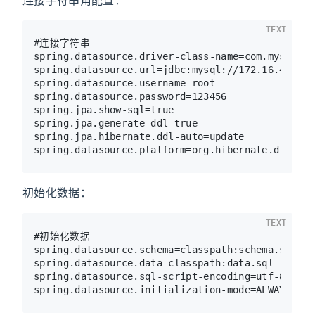
连接字符串角配置：
TEXT
#连接字符串

spring.datasource.driver-class-name=com.mysql.jd
spring.datasource.url=jdbc:mysql://172.16.4.203:
spring.datasource.username=root

spring.datasource.password=123456

spring.jpa.show-sql=true

spring.jpa.generate-ddl=true

spring.jpa.hibernate.ddl-auto=update

初始化数据：
TEXT
#初始化数据

spring.datasource.schema=classpath:schema.sql

spring.datasource.data=classpath:data.sql

spring.datasource.sql-script-encoding=utf-8
