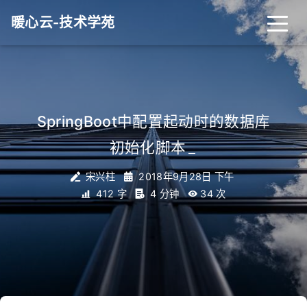
暖心云-技术学苑
SpringBoot中配置起动时的数据库
初始化脚本
_
宋兴柱
2018年9月28日 下午
412 字
4 分钟
34
次