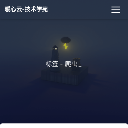
暖心云-技术学苑
标签 - 爬虫
_