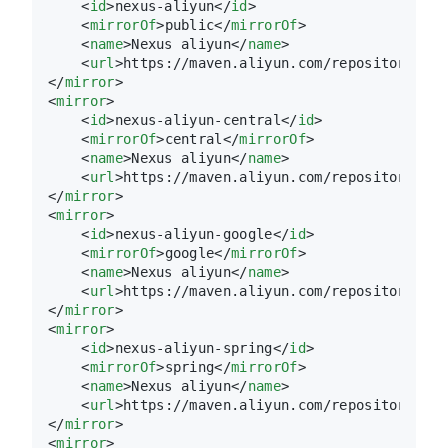
<
id
>
nexus-aliyun
</
id
>
<
mirrorOf
>
public
</
mirrorOf
>
<
name
>
Nexus aliyun
</
name
>
<
url
>
https://maven.aliyun.com/repository/pub
</
mirror
>
<
mirror
>
<
id
>
nexus-aliyun-central
</
id
>
<
mirrorOf
>
central
</
mirrorOf
>
<
name
>
Nexus aliyun
</
name
>
<
url
>
https://maven.aliyun.com/repository/cen
</
mirror
>
<
mirror
>
<
id
>
nexus-aliyun-google
</
id
>
<
mirrorOf
>
google
</
mirrorOf
>
<
name
>
Nexus aliyun
</
name
>
<
url
>
https://maven.aliyun.com/repository/goo
</
mirror
>
<
mirror
>
<
id
>
nexus-aliyun-spring
</
id
>
<
mirrorOf
>
spring
</
mirrorOf
>
<
name
>
Nexus aliyun
</
name
>
<
url
>
https://maven.aliyun.com/repository/spr
</
mirror
>
<
mirror
>