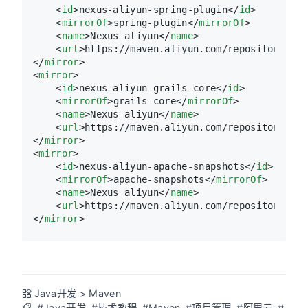
<
id
>
nexus-aliyun-spring-plugin
</
id
>
<
mirrorOf
>
spring-plugin
</
mirrorOf
>
<
name
>
Nexus aliyun
</
name
>
<
url
>
https://maven.aliyun.com/repository/spr
</
mirror
>
<
mirror
>
<
id
>
nexus-aliyun-grails-core
</
id
>
<
mirrorOf
>
grails-core
</
mirrorOf
>
<
name
>
Nexus aliyun
</
name
>
<
url
>
https://maven.aliyun.com/repository/gra
</
mirror
>
<
mirror
>
<
id
>
nexus-aliyun-apache-snapshots
</
id
>
<
mirrorOf
>
apache-snapshots
</
mirrorOf
>
<
name
>
Nexus aliyun
</
name
>
<
url
>
https://maven.aliyun.com/repository/apa
</
mirror
>
Java开发
>
Maven
#Java开发
#技术教程
#Maven
#项目管理
#阿里云
#